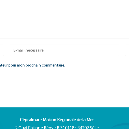
gateur pour mon prochain commentaire.
Cépralmar • Maison Régionale de la Mer
2 Quai Philippe Régy • BP 10118 • 34202 Sète