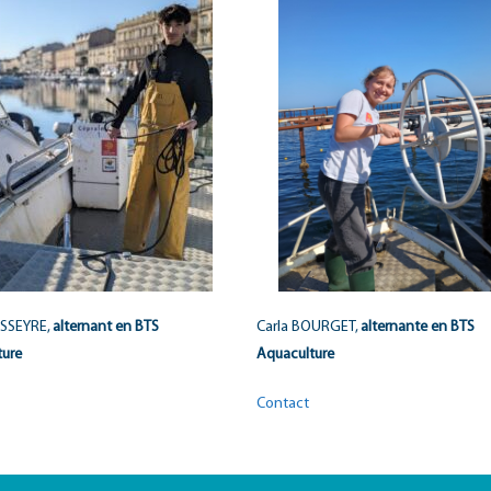
TISSEYRE,
alternant en BTS
Carla BOURGET,
alternante en BTS
ture
Aquaculture
Contact