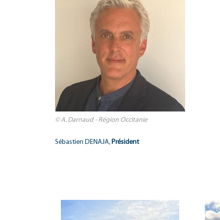
© A. Darnaud - Région Occitanie
Sébastien DENAJA,
Président