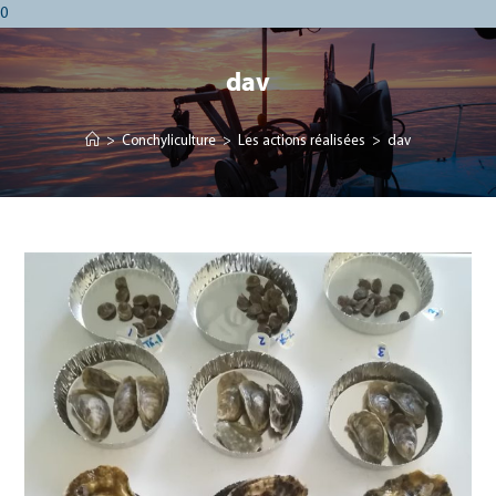
0
dav
>
Conchyliculture
>
Les actions réalisées
>
dav